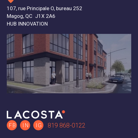
107, rue Principale O, bureau 252
Magog, QC J1X 2A6
HUB INNOVATION
819 868-0122
FB
IN
IG