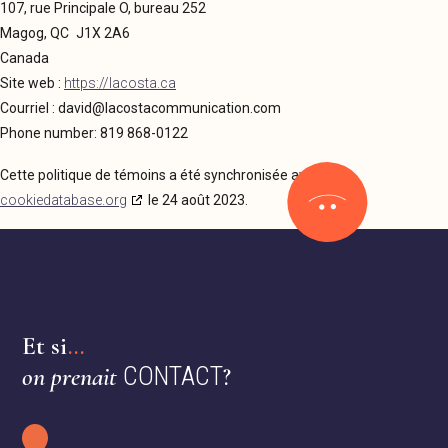
107, rue Principale O, bureau 252
Magog, QC J1X 2A6
Canada
Site web :
https://lacosta.ca
Courriel :
david@
lacostacommunication.com
Phone number: 819 868-0122
Cette politique de témoins a été synchronisée avec
cookiedatabase.org
le 24 août 2023.
Et si
...
on prenait
CONTACT
?