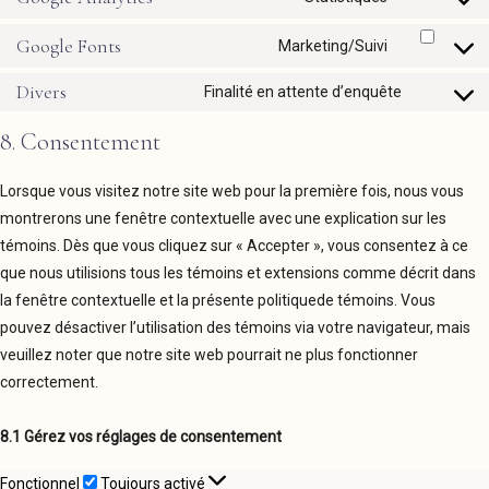
to
service
Google Fonts
Consent
Marketing/Suivi
google-
to
analytics
service
Divers
Consent
Finalité en attente d’enquête
google-
to
fonts
service
8. Consentement
divers
Lorsque vous visitez notre site web pour la première fois, nous vous
montrerons une fenêtre contextuelle avec une explication sur les
témoins. Dès que vous cliquez sur « Accepter », vous consentez à ce
que nous utilisions tous les témoins et extensions comme décrit dans
la fenêtre contextuelle et la présente politiquede témoins. Vous
pouvez désactiver l’utilisation des témoins via votre navigateur, mais
veuillez noter que notre site web pourrait ne plus fonctionner
correctement.
8.1 Gérez vos réglages de consentement
Fonctionnel
Fonctionnel
Toujours activé