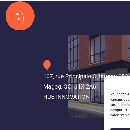
107, rue Principale O, bureau 252
Magog, QC J1X 2A6
Pour offrir 
HUB INNOVATION
témoins pour
ces technolo
navigation ou
consentement