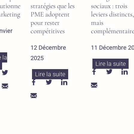
lutionne
stratégies que les
sociaux : trois
arketing
PME adoptent
leviers distincts,
pour rester
mais
compétitives
complémentaire
nvier
12 Décembre
11 Décembre 2
e la
2025
Lire la suite
Lire la suite